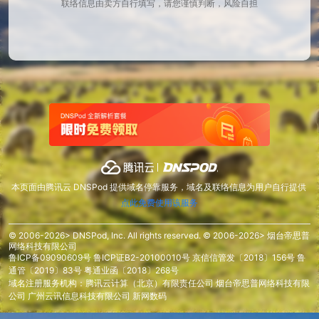
联络信息由卖方自行填写，请您谨慎判断，风险自担
本页面由腾讯云 DNSPod 提供域名停靠服务，域名及联络信息为用户自行提供
点此免费使用该服务
© 2006-2026> DNSPod, Inc. All rights reserved. © 2006-2026> 烟台帝思普
网络科技有限公司
鲁ICP备09090609号
鲁ICP证B2-20100010号
京信信管发〔2018〕156号
鲁
通管〔2019〕83号
粤通业函〔2018〕268号
域名注册服务机构：腾讯云计算（北京）有限责任公司 烟台帝思普网络科技有限
公司 广州云讯信息科技有限公司 新网数码